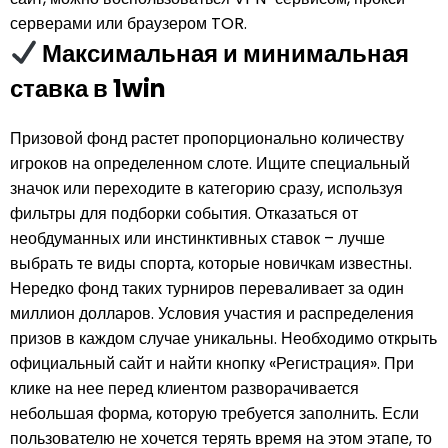
серверами или браузером TOR.
Максимальная и минимальная
ставка в 1win
Призовой фонд растет пропорционально количеству
игроков на определенном слоте. Ищите специальный
значок или переходите в категорию сразу, используя
фильтры для подборки события. Отказаться от
необдуманных или инстинктивных ставок – лучше
выбрать те виды спорта, которые новичкам известны.
Нередко фонд таких турниров переваливает за один
миллион долларов. Условия участия и распределения
призов в каждом случае уникальны. Необходимо открыть
официальный сайт и найти кнопку «Регистрация». При
клике на нее перед клиентом разворачивается
небольшая форма, которую требуется заполнить. Если
пользователю не хочется терять время на этом этапе, то