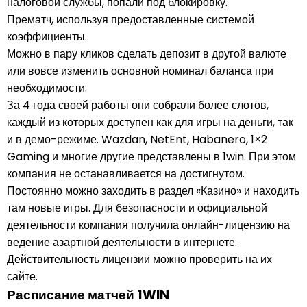
налоговой службы, попали под блокировку.
Прематч, используя предоставленные системой
коэффициенты.
Можно в пару кликов сделать депозит в другой валюте
или вовсе изменить основной номинал баланса при
необходимости.
За 4 года своей работы они собрали более слотов,
каждый из которых доступен как для игры на деньги, так
и в демо-режиме. Wazdan, NetEnt, Habanero, 1×2
Gaming и многие другие представлены в 1win. При этом
компания не останавливается на достигнутом.
Постоянно можно заходить в раздел «Казино» и находить
там новые игры. Для безопасности и официальной
деятельности компания получила онлайн-лицензию на
ведение азартной деятельности в интернете.
Действительность лицензии можно проверить на их
сайте.
Расписание матчей 1WIN