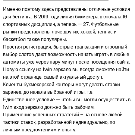
Именно поэтому здесь представлены отличные условия
для беттинга. В 2019 году линия букмекера включала 16
спортивных дисциплин, а теперь — 27. Футбольные
рынки представлены ярче других, хоккей, теннис и
баскетбол также популярны.
Простая регистрация, быстрые транзакции и огромный
выбор слотов дают возможность начать играть в любые
автоматы уже через пару минут после посещения сайта.
Новую ссылку на 1win зеркало вы всегда сможете найти
на этой странице, самый актуальный доступ.
Клиенты букмекерской конторы могут делать ставки
заранее, до начала выбранной игры, т.е.
Единственное условие — чтобы вы могли осуществить в
1win вход зеркало должно быть рабочим.
Применение успешных стратегий – на основе любой
тактики ставок, разработанной индивидуально, по
личным предпочтениям и опыту.