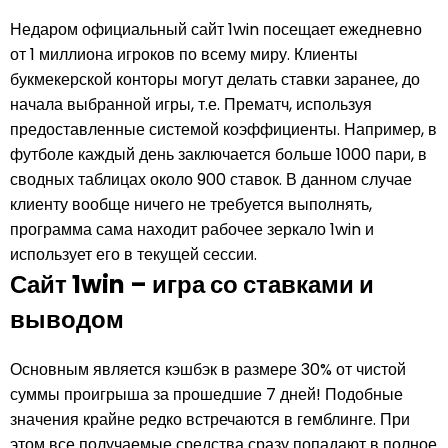
Недаром официальный сайт 1win посещает ежедневно
от 1 миллиона игроков по всему миру. Клиенты
букмекерской конторы могут делать ставки заранее, до
начала выбранной игры, т.е. Прематч, используя
предоставленные системой коэффициенты. Например, в
футболе каждый день заключается больше 1000 пари, в
сводных таблицах около 900 ставок. В данном случае
клиенту вообще ничего не требуется выполнять,
программа сама находит рабочее зеркало 1win и
использует его в текущей сессии.
Сайт 1win – игра со ставками и
выводом
Основным является кэшбэк в размере 30% от чистой
суммы проигрыша за прошедшие 7 дней! Подобные
значения крайне редко встречаются в гемблинге. При
этом все получаемые средства сразу попадают в полное