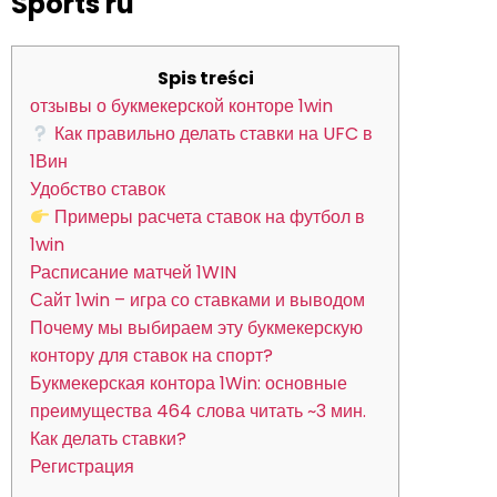
Sports ru
официальный
сайт
и
Spis treści
рабочее
отзывы о букмекерской конторе 1win
зеркало
Как правильно делать ставки на UFC в
на
1Вин
сегодня
Удобство ставок
Букмекерская
Примеры расчета ставок на футбол в
контора
1win
1WIN
Расписание матчей 1WIN
Приложение
Сайт 1win – игра со ставками и выводом
1ВИН
Почему мы выбираем эту букмекерскую
на
контору для ставок на спорт?
андроид
Букмекерская контора 1Win: основные
и
преимущества 464 слова читать ~3 мин.
ios
Как делать ставки?
Регистрация