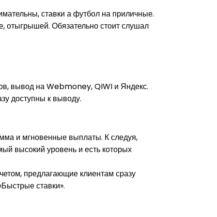
имательны, ставки а футбол на приличные.
е, отыгрышей. Обязательно стоит слушал
бов, вывод на Webmoney, QIWI и Яндекс.
зу доступны к выводу.
амма и мгновенные выплаты. К следуя,
мый высокий уровень и есть которых
счетом, предлагающие клиентам сразу
 «Быстрые ставки».