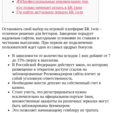
✍️Профессиональные рекомендации тем,
кто только начинает играть в БК 1вин
Где найти актуальное зеркало БК 1win
Остановить свой выбор на игровой платформе БК 1win –
отличное решение для бетторов. Заведение порадует
надежным софтом, выгодными условиями по ставкам и
честными выплатами. При первом же подключении
пользователей ждет один из самых щедрых бонусов.
В зависимости от количества исходов 1 вин добавят от 7
до 15% сверху к выплатам.
В Российской Федерации действует закон, по которому
размещение в открытом доступе ссылок на
заблокированные Роскомнадзором сайты влечет за
собой уголовную ответственность.
Необходимо внести депозит на собственный счет в
казино.
Стоит учесть, что регистрироваться нужно
исключительно на официальном портале 1вин,
множественные аккаунты на различных зеркалах могут
быть заблокированы букмекером.
Это позволяет начинающему гемблеру не тратить