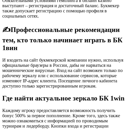
Обязательными условиями гемблинга в онлайн казино
выступают – регистрация и достаточный баланс. Букмекер
также допускает регистрацию с помощью профиля в
социальных сетях.
✍️Профессиональные рекомендации
тем, кто только начинает играть в БК
1вин
И входить на сайт букмекерской компании нужно, используя
официальные браузеры в России, дабы не нарваться на
мошеннические вирусные. Вход на сайт возможен только по
рабочему зеркалу или с использование сервисов, которые
изменяют IP-адрес клиента. Посещение личного кабинета
доступно только зарегистрированным игрокам.
Где найти актуальное зеркало БК 1win
Каждому игроку предоставляется возможность получить
бонус 500% за первое пополнение. Кроме того, здесь также
можно ознакомиться с информацией по проводимым
турнирам и лидерборду. Кнопки входа и регистрации