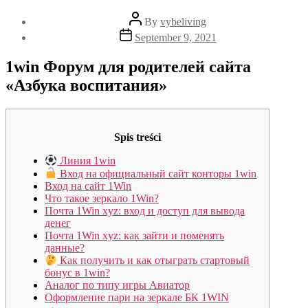
Post
By
vybeliving
author
Post
September 9, 2021
date
1win Форум для родителей сайта
«Азбука воспитания»
Spis treści
Линия 1win
Вход на официальный сайт конторы 1win
Вход на сайт 1Win
Что такое зеркало 1Win?
Почта 1Win xyz: вход и доступ для вывода
денег
Почта 1Win xyz: как зайти и поменять
данные?
Как получить и как отыграть стартовый
бонус в 1win?
Аналог по типу игры Авиатор
Оформление пари на зеркале БК 1WIN