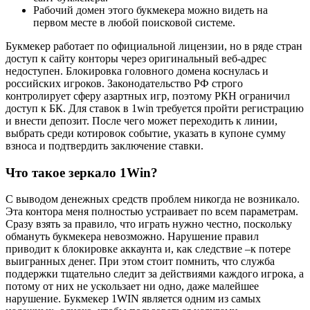
Рабочий домен этого букмекера можно видеть на
первом месте в любой поисковой системе.
Букмекер работает по официальной лицензии, но в ряде стран
доступ к сайту конторы через оригинальный веб-адрес
недоступен. Блокировка головного домена коснулась и
российских игроков. Законодательство РФ строго
контролирует сферу азартных игр, поэтому РКН ограничил
доступ к БК. Для ставок в 1win требуется пройти регистрацию
и внести депозит. После чего может переходить к линии,
выбрать среди котировок событие, указать в купоне сумму
взноса и подтвердить заключение ставки.
Что такое зеркало 1Win?
С выводом денежных средств проблем никогда не возникало.
Эта контора меня полностью устраивает по всем параметрам.
Сразу взять за правило, что играть нужно честно, поскольку
обмануть букмекера невозможно. Нарушение правил
приводит к блокировке аккаунта и, как следствие –к потере
выигранных денег. При этом стоит помнить, что служба
поддержки тщательно следит за действиями каждого игрока, а
потому от них не ускользает ни одно, даже малейшее
нарушение. Букмекер 1WIN является одним из самых