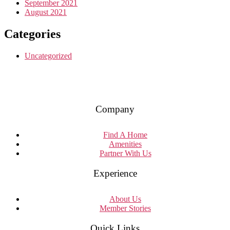
September 2021
August 2021
Categories
Uncategorized
Company
Find A Home
Amenities
Partner With Us
Experience
About Us
Member Stories
Quick Links