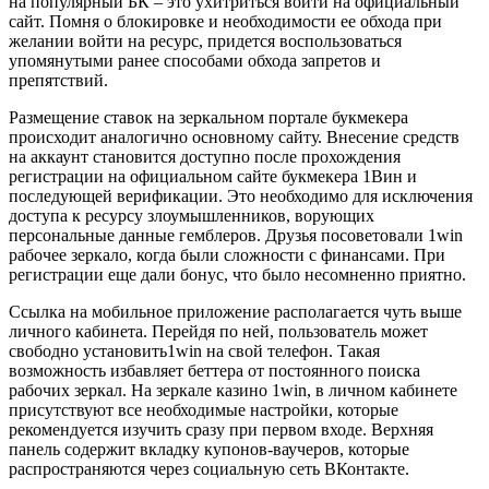
на популярный БК – это ухитриться войти на официальный
сайт. Помня о блокировке и необходимости ее обхода при
желании войти на ресурс, придется воспользоваться
упомянутыми ранее способами обхода запретов и
препятствий.
Размещение ставок на зеркальном портале букмекера
происходит аналогично основному сайту. Внесение средств
на аккаунт становится доступно после прохождения
регистрации на официальном сайте букмекера 1Вин и
последующей верификации. Это необходимо для исключения
доступа к ресурсу злоумышленников, ворующих
персональные данные гемблеров. Друзья посоветовали 1win
рабочее зеркало, когда были сложности с финансами. При
регистрации еще дали бонус, что было несомненно приятно.
Ссылка на мобильное приложение располагается чуть выше
личного кабинета. Перейдя по ней, пользователь может
свободно установить1win на свой телефон. Такая
возможность избавляет беттера от постоянного поиска
рабочих зеркал. На зеркале казино 1win, в личном кабинете
присутствуют все необходимые настройки, которые
рекомендуется изучить сразу при первом входе. Верхняя
панель содержит вкладку купонов-ваучеров, которые
распространяются через социальную сеть ВКонтакте.