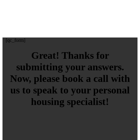
Skip
[qc_form]
to
the
Great! Thanks for
content
submitting your answers.
Now, please book a call with
us to speak to your personal
housing specialist!