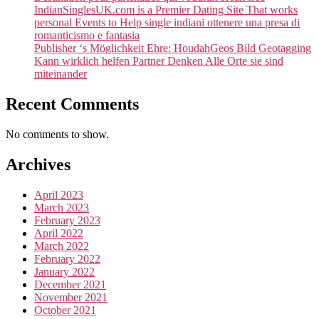
IndianSinglesUK.com is a Premier Dating Site That works
personal Events to Help single indiani ottenere una presa di
romanticismo e fantasia
Publisher ‘s Möglichkeit Ehre: HoudahGeos Bild Geotagging
Kann wirklich helfen Partner Denken Alle Orte sie sind
miteinander
Recent Comments
No comments to show.
Archives
April 2023
March 2023
February 2023
April 2022
March 2022
February 2022
January 2022
December 2021
November 2021
October 2021