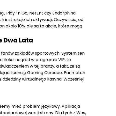
, Play ‘ n Go, NetEnt czy Endorphina.
instrukcje ich aktywacji. Oczywiście, od
on około 10%, ale są to akcje, które mogą
e Dwa Lata
dla fanów zakładów sportowych. System ten
j ilości nagród w programie VIP, to
iadczeniem w tej branży, a fakt, że są
adając licencję Gaming Curacao, Parimatch
z dziedziny wirtualnego kasyna. Wcześniej
ożemy mieć problem językowy. Aplikacja
tandardowej wersji strony. Dla tych z Was,