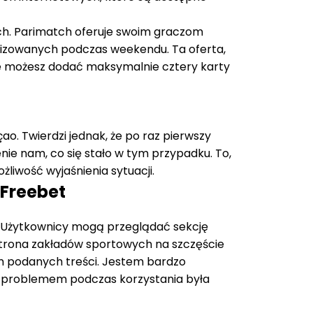
ych. Parimatch oferuje swoim graczom
izowanych podczas weekendu. Ta oferta,
e możesz dodać maksymalnie cztery karty
ao. Twierdzi jednak, że po raz pierwszy
nie nam, co się stało w tym przypadku. To,
liwość wyjaśnienia sytuacji.
Freebet
k. Użytkownicy mogą przeglądać sekcję
trona zakładów sportowych na szczęście
em podanych treści. Jestem bardzo
m problemem podczas korzystania była