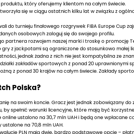
produktu, który oferujemy klientom na całym świecie.
wytworzyła się w ciągu ostatnich kilku lat w związku z og
i do turnieju finałowego rozgrywek FIBA Europe Cup zaj
anych osobowych zaloguj się do swojego profilu.
 partnera rozwojem naszej marki i troskę o promocję Te
 gry z jackpotami są ograniczone do stosunkowo małej li
tności, jednak żadna z nich nie jest kompatybilna ze zna
działki zakładów sportowych z ponad 20 uprawnionymi sp
 nożną z ponad 30 krajów na całym świecie. Zakłady sporto
tch Polska?
anię na swoim koncie. Gracz jest jednak zobowiązany do 
by spełnić warunki licencyjne, które mają być korzystne 
online ustalono na 30,7 mln UAH i będą one wpłacane co pi
 ustalone na 70,8 mln UAH.
walucie PLN mają dwie, bardzo podstawowe opcje – płatn