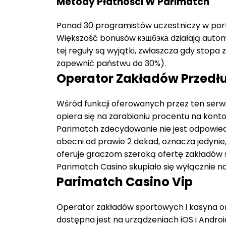
Metody Płatności W Parimatch
Ponad 30 programistów uczestniczy w portfo
Większość bonusów кэшбэка działają automa
tej reguły są wyjątki, zwłaszcza gdy stopa
zapewnić państwu do 30%).
Operator Zakładów Przedłuż
Wśród funkcji oferowanych przez ten serwi
opiera się na zarabianiu procentu na konto
Parimatch zdecydowanie nie jest odpowied
obecni od prawie 2 dekad, oznacza jedynie
oferuje graczom szeroką ofertę zakładów sp
Parimatch Casino skupiało się wyłącznie 
Parimatch Casino Vip
Operator zakładów sportowych i kasyna onl
dostępna jest na urządzeniach iOS i Andro