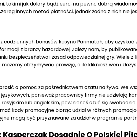
ami, takimi jak dolary bądź euro, na pewno dobrą wiadom
je szereg innych metod płatności, jednak żadna z nich nie 
darz codziennych bonusów kasyno Parimatch, aby uzyskać
ormacji z branży hazardowej. Zależy nam, by publikowane
 bezpieczeństwa i zasad odpowiedzialnej gry. Wiele z lin
e możemy otrzymywać prowizję, o ile klikniesz weń i złoży
rosić o pomoc za pośrednictwem czatu na żywo. We wsz
ęzykowych, ponieważ pracownicy firmy nie udzielają konsu
rosyjskim lub angielskim, powinieneś czuć się swobodni
ymać kody promocyjne biorąc udział w różnych promocja
cyjne mogą być przyznawane za udział w programie partn
Kasperczak Dosadnie O Polskiej Pił