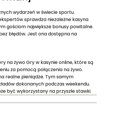
żnych wydarzeń w świecie sportu.
ł ekspertów sprawdza niezależne kasyna
ym gościom największe bonusy powitalne.
i bez błędów. Jest ona dostępna na
y na żywo Gry w kasynie online, które są
eniu za pomocą połączenia na żywo.
 na realne pieniądze. Tym samym
akładów dokonanych podczas weekendu.
e być wykorzystany na przyszłe stawki.