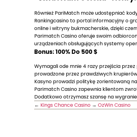
Również PariMatch może udostępniać kody 
Rankingcasino to portal informacyjny o g
online i witryny bukmacherskie, dzięki c
Parimatch Casino oferuje swoim odbiorcom 
urządzeniach obsługujących systemy opera
Bonus: 100% Do 500 $
Wymagali ode mnie 4 razy przejścia przez
prowadzone przez prawdziwych krupierów.
Kasyno prowadzi politykę zorientowaną na
Parimatch Casino zapewnia klientom zwr
Dodatkowo otrzymasz szansę na wygranie 
←
Kings Chance Casino
→
OzWin Casino