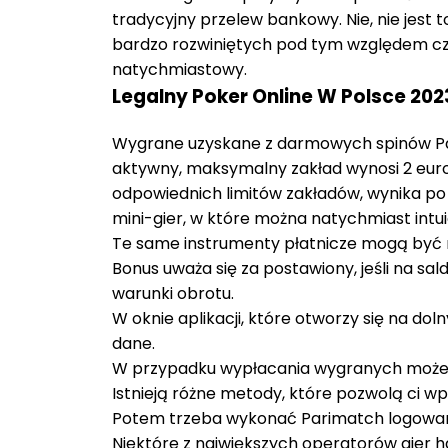
tradycyjny przelew bankowy. Nie, nie jest 
bardzo rozwiniętych pod tym względem cza
natychmiastowy.
Legalny Poker Online W Polsce 202
Wygrane uzyskane z darmowych spinów Pa
aktywny, maksymalny zakład wynosi 2 euro.
odpowiednich limitów zakładów, wynika po p
mini-gier, w które można natychmiast intui
Te same instrumenty płatnicze mogą być r
Bonus uważa się za postawiony, jeśli na sal
warunki obrotu.
W oknie aplikacji, które otworzy się na dol
dane.
W przypadku wypłacania wygranych możemy 
Istnieją różne metody, które pozwolą ci w
Potem trzeba wykonać Parimatch logowani
Niektóre z największych operatorów gier 